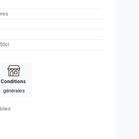
ères
 50cl
Con​​ditions
générales
blies