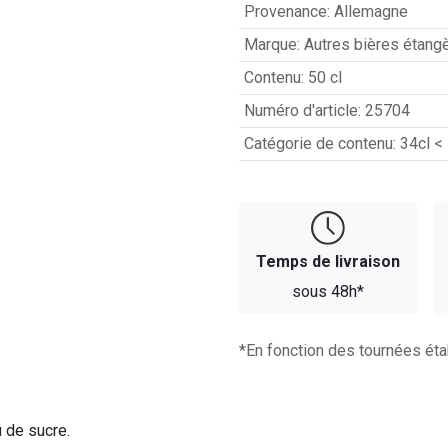
Provenance
:
Allemagne
Marque
:
Autres bières étang
Contenu
:
50 cl
Numéro d'article
:
25704
Catégorie de contenu
:
34cl <
Temps d​​e livraison
sous 48h*
*En fonction des tournées éta
u de sucre.