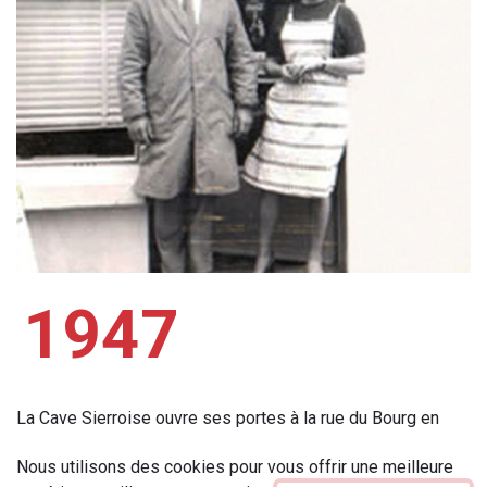
1947
La Cave Sierroise ouvre ses portes à la rue du Bourg en
1947, au centre-ville de Sierre, avec à sa tête Florine et
Nous utilisons des cookies pour vous offrir une meilleure
Otto Pfyffer, âgés respectivement de 19 et 23 ans. Son